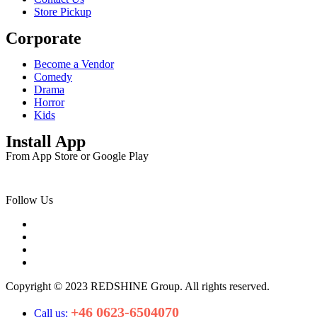
Store Pickup
Corporate
Become a Vendor
Comedy
Drama
Horror
Kids
Install App
From App Store or Google Play
Follow Us
Copyright © 2023 REDSHINE Group. All rights reserved.
+46 0623-6504070
Call us: