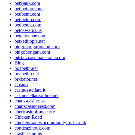
bet9jauk.com
betibet-au.com
betibetnl.com
betibetno.com
betibetuk.com
betpawa-us.us
betpawauae.com
betxethiopia.net
bingobongafinland.com
bingobonganl.com
bitstarzcasinoaustralia.com
Blog
boabetbr.net
boabethu.net
brxbetbr.net
Casino
casinosstellare.it
casinostellareonline.net
chanz-casino.us
chanzcasinoeesti.com
chericasinofrance.org
Chicken Road
chickenroad.wbcommunitytrust.co.uk
conticazinouk.com
crashcasino.us