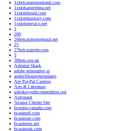
1xbetcasinoportugal.com
1xslotsargentina.net
1xslotsbrasil.com
1xslotshungary.com
1xslotsmexico.net
2
200
20betcasinoportugal.net
25
27betcasinobr.com
3
30bets.org.uk
Admiral Shark
adobe generative ai
arabicbloggertemplates
Are PayPal Casinos
Arts & Literature
ashokayouthcompetition.org
Astronaut
Aviator Clients Site
bcasino-canada.com
bcasinofi.com
bcasinoie.com
bcasinonz.net
bcasinouk.com