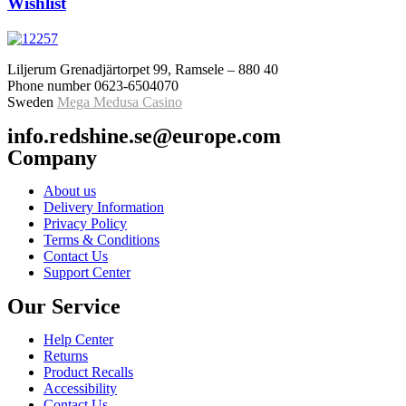
Wishlist
Liljerum Grenadjärtorpet 99, Ramsele – 880 40
Phone number 0623-6504070
Sweden
Mega Medusa Casino
info.redshine.se@europe.com
Company
About us
Delivery Information
Privacy Policy
Terms & Conditions
Contact Us
Support Center
Our Service
Help Center
Returns
Product Recalls
Accessibility
Contact Us