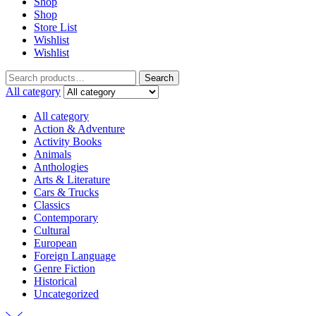
Shop
Shop
Store List
Wishlist
Wishlist
Search
Search
for:
All category
All category
Action & Adventure
Activity Books
Animals
Anthologies
Arts & Literature
Cars & Trucks
Classics
Contemporary
Cultural
European
Foreign Language
Genre Fiction
Historical
Uncategorized