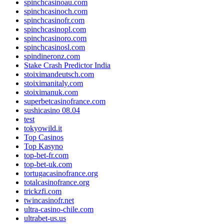
spinchcasinoau.com
spinchcasinoch.com
spinchcasinofr.com
spinchcasinopl.com
spinchcasinoro.com
spinchcasinosl.com
spindineronz.com
Stake Crash Predictor India
stoiximandeutsch.com
stoiximanitaly.com
stoiximanuk.com
superbetcasinofrance.com
sushicasino 08.04
test
tokyowild.it
Top Casinos
Top Kasyno
top-bet-fr.com
top-bet-uk.com
tortugacasinofrance.org
totalcasinofrance.org
trickzfi.com
twincasinofr.net
ultra-casino-chile.com
ultrabet-us.us