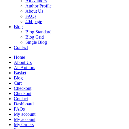
All Authors
Author Profile
About Us
FAQs
404 page
Blog
Blog Standard
Blog Grid
Single Blog
Contact
Home
About Us
All Authors
Basket
Blog
Cart
Checkout
Checkout
Contact
Dashboard
FAQs
My account
My account
My Orders