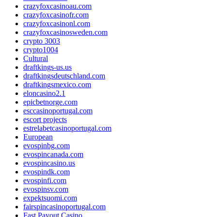
crazyfoxcasinoau.com
crazyfoxcasinofr.com
crazyfoxcasinonl.com
crazyfoxcasinosweden.com
crypto 3003
crypto1004
Cultural
draftkings-us.us
draftkingsdeutschland.com
draftkingsmexico.com
eloncasino2.1
epicbetnorge.com
esccasinoportugal.com
escort projects
estrelabetcasinoportugal.com
European
evospinbg.com
evospincanada.com
evospincasino.us
evospindk.com
evospinfi.com
evospinsv.com
expektsuomi.com
fairspincasinoportugal.com
Fast Payout Casino