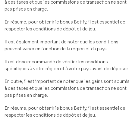
à des taxes et que les commissions de transaction ne sont
pas prises en charge.
En résumé, pour obtenir le bonus Betify, il est essentiel de
respecter les conditions de dépôt et de jeu.
Il est également important de noter que les conditions
peuvent varier en fonction de la région et du pays.
Il est donc recommandé de vérifier les conditions
spécifiques à votre région et à votre pays avant de déposer.
En outre, il est important de noter que les gains sont soumis
à des taxes et que les commissions de transaction ne sont
pas prises en charge.
En résumé, pour obtenir le bonus Betify, il est essentiel de
respecter les conditions de dépôt et de jeu.