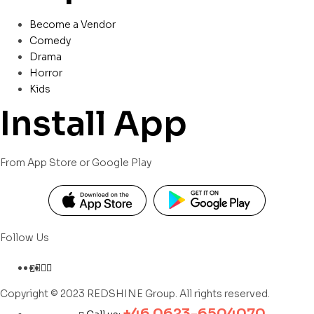
Become a Vendor
Comedy
Drama
Horror
Kids
Install App
From App Store or Google Play
Follow Us
Copyright © 2023 REDSHINE Group. All rights reserved.
+46 0623-6504070