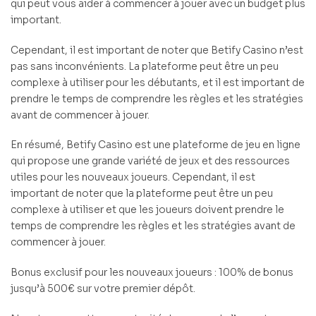
qui peut vous aider à commencer à jouer avec un budget plus
important.
Cependant, il est important de noter que Betify Casino n’est
pas sans inconvénients. La plateforme peut être un peu
complexe à utiliser pour les débutants, et il est important de
prendre le temps de comprendre les règles et les stratégies
avant de commencer à jouer.
En résumé, Betify Casino est une plateforme de jeu en ligne
qui propose une grande variété de jeux et des ressources
utiles pour les nouveaux joueurs. Cependant, il est
important de noter que la plateforme peut être un peu
complexe à utiliser et que les joueurs doivent prendre le
temps de comprendre les règles et les stratégies avant de
commencer à jouer.
Bonus exclusif pour les nouveaux joueurs : 100% de bonus
jusqu’à 500€ sur votre premier dépôt.