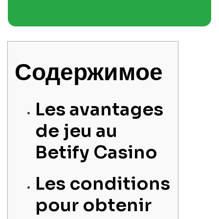
Содержимое
Les avantages
de jeu au
Betify Casino
Les conditions
pour obtenir