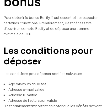
bonus
Pour obtenir le bonus Betify, il est essentiel de respecter
certaines conditions. Premièrement, il est nécessaire
d’ouvrir un compte Betify et de déposer une somme
minimale de 10 €.
Les conditions pour
déposer
Les conditions pour déposer sont les suivantes :
Âge minimum de 18 ans
Adresse e-mail valide
Adresse IP valide
Adresse de facturation valide
Il est également important de noter que les dépôts doivent