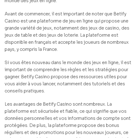
monde des jeux en ligne.
Avant de commencer, il est important de noter que Betify
Casino est une plateforme de jeu en ligne qui propose une
grande variété de jeux, notamment des jeux de casino, des
jeux de table et des jeux de loterie. La plateforme est
disponible en français et accepte les joueurs de nombreux
pays, y compris la France.
Si vous êtes nouveau dans le monde des jeux en ligne, il est
important de comprendre les règles et les stratégies pour
gagner. Betify Casino propose des ressources utiles pour
vous aider à vous lancer, notamment des tutoriels et des
conseils pratiques.
Les avantages de Betify Casino sont nombreux. La
plateforme est sécurisée et fiable, ce qui signifie que vos
données personnelles et vos informations de compte sont
protégées. De plus, la plateforme propose des bonus
réguliers et des promotions pour les nouveaux joueurs, ce