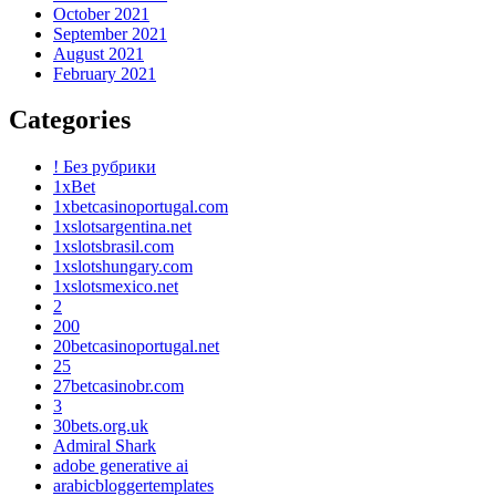
October 2021
September 2021
August 2021
February 2021
Categories
! Без рубрики
1xBet
1xbetcasinoportugal.com
1xslotsargentina.net
1xslotsbrasil.com
1xslotshungary.com
1xslotsmexico.net
2
200
20betcasinoportugal.net
25
27betcasinobr.com
3
30bets.org.uk
Admiral Shark
adobe generative ai
arabicbloggertemplates