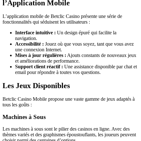
l’Application Mobile
L’application mobile de Betclic Casino présente une série de
fonctionnalités qui séduisent les utilisateurs :
Interface intuitive :
Un design épuré qui facilite la
navigation.
Accessibilité :
Jouez où que vous soyez, tant que vous avez
une connexion Internet.
Mises à jour régulières :
Ajouts constants de nouveaux jeux
et améliorations de performance.
Support client réactif :
Une assistance disponible par chat et
email pour répondre à toutes vos questions.
Les Jeux Disponibles
Betclic Casino Mobile propose une vaste gamme de jeux adaptés à
tous les goûts :
Machines à Sous
Les machines à sous sont le pilier des casinos en ligne. Avec des
thèmes variés et des graphismes époustouflants, les joueurs peuvent
choisir parmi des centaines d’options.