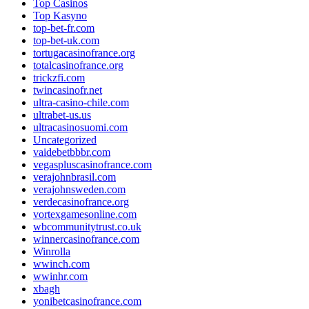
Top Casinos
Top Kasyno
top-bet-fr.com
top-bet-uk.com
tortugacasinofrance.org
totalcasinofrance.org
trickzfi.com
twincasinofr.net
ultra-casino-chile.com
ultrabet-us.us
ultracasinosuomi.com
Uncategorized
vaidebetbbbr.com
vegaspluscasinofrance.com
verajohnbrasil.com
verajohnsweden.com
verdecasinofrance.org
vortexgamesonline.com
wbcommunitytrust.co.uk
winnercasinofrance.com
Winrolla
wwinch.com
wwinhr.com
xbagh
yonibetcasinofrance.com