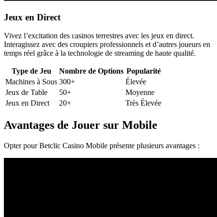
Jeux en Direct
Vivez l’excitation des casinos terrestres avec les jeux en direct.
Interagissez avec des croupiers professionnels et d’autres joueurs en
temps réel grâce à la technologie de streaming de haute qualité.
Type de Jeu
Nombre de Options
Popularité
Machines à Sous
300+
Élevée
Jeux de Table
50+
Moyenne
Jeux en Direct
20+
Très Élevée
Avantages de Jouer sur Mobile
Opter pour Betclic Casino Mobile présente plusieurs avantages :