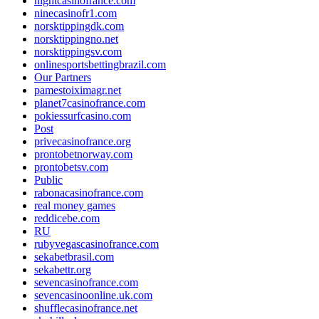
nightcasinofrance.com
ninecasinofr1.com
norsktippingdk.com
norsktippingno.net
norsktippingsv.com
onlinesportsbettingbrazil.com
Our Partners
pamestoiximagr.net
planet7casinofrance.com
pokiessurfcasino.com
Post
privecasinofrance.org
prontobetnorway.com
prontobetsv.com
Public
rabonacasinofrance.com
real money games
reddicebe.com
RU
rubyvegascasinofrance.com
sekabetbrasil.com
sekabettr.org
sevencasinofrance.com
sevencasinoonline.uk.com
shufflecasinofrance.net