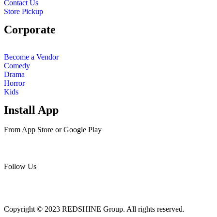
Contact Us
Store Pickup
Corporate
Become a Vendor
Comedy
Drama
Horror
Kids
Install App
From App Store or Google Play
Follow Us
Copyright © 2023 REDSHINE Group. All rights reserved.