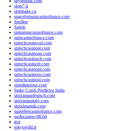
skyhillsuk.com
slots7.it
slotshake.ca
spacefortunacasinofrance.com
Spellen
Spiele
spinangacasinofrance.com
spincasinofrance.com
spinchcasino-nl.com
spinchcasinoat.com
spinchcasinoau.com
spinchcasinoch.com
spinchcasinofr.com
spinchcasinopl.com
spinchcasinoro.com
spinchcasinosl.com
spindineronz.com
Stake Crash Predictor India
stoiximandeutsch.com
stoiximanitaly.com
stoiximanuk.com
superbetcasinofrance.com
sushicasino 08.04
test
tokyowild.it