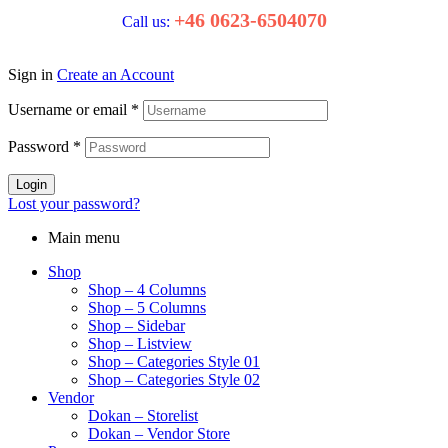
+46 0623-6504070
Call us:
Sign in
Create an Account
Username or email
*
Password
*
Login
Lost your password?
Main menu
Shop
Shop – 4 Columns
Shop – 5 Columns
Shop – Sidebar
Shop – Listview
Shop – Categories Style 01
Shop – Categories Style 02
Vendor
Dokan – Storelist
Dokan – Vendor Store