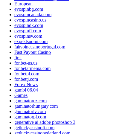
European
evospinbg.com
evospincanada.com
evospincasino.us
evospindk.com
evospinfi.com
evospinsv.com
expektsuomi.com
fairspincasinoportugal.com
Fast Payout Casino
first
fonbet-us.us
fonbetarmenia.com
fonbetpl.com
fonbettj.com
Forex News
gambl 06.04
Games
gaminatorcz.com
gaminatorhungary.com
gaminatorlv.com
gaminatorpl.com
generative ai adobe photoshop 3
getluckycasinofi.com
getluckycasinonederland.com