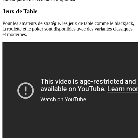
Jeux de Table
Pour les amateurs de stratégie, les jeux de table comme le blackjack,
la roulette et le poker sont disponibles avec des variantes classiques
et modernes.