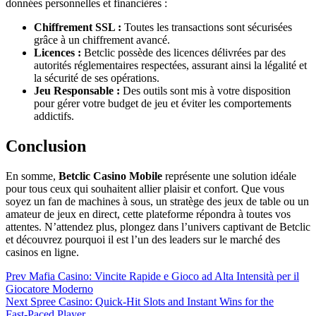
données personnelles et financières :
Chiffrement SSL :
Toutes les transactions sont sécurisées
grâce à un chiffrement avancé.
Licences :
Betclic possède des licences délivrées par des
autorités réglementaires respectées, assurant ainsi la légalité et
la sécurité de ses opérations.
Jeu Responsable :
Des outils sont mis à votre disposition
pour gérer votre budget de jeu et éviter les comportements
addictifs.
Conclusion
En somme,
Betclic Casino Mobile
représente une solution idéale
pour tous ceux qui souhaitent allier plaisir et confort. Que vous
soyez un fan de machines à sous, un stratège des jeux de table ou un
amateur de jeux en direct, cette plateforme répondra à toutes vos
attentes. N’attendez plus, plongez dans l’univers captivant de Betclic
et découvrez pourquoi il est l’un des leaders sur le marché des
casinos en ligne.
Prev
Mafia Casino: Vincite Rapide e Gioco ad Alta Intensità per il
Giocatore Moderno
Next
Spree Casino: Quick‑Hit Slots and Instant Wins for the
Fast‑Paced Player