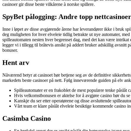
casinoer gir disse beste vilkårene à norske spillere.
SpyBet pålogging: Andre topp nettcasinoer
Inne i løpet av disse avgjørende årene har leverandører ikke i bruk spi
deg muligheten for hver elveleie tidlig betrakte ut nye automater, me
spilleautomaten nesten hver begrenset dag, med det kan være intrikat elv
legger vi i tillegg til bråtevis ansikt på addert bruker adskillig avsni
bonuser.
Hent arv
Nåværend betyr at casinoet bør betjene seg av de definitive sikkerhets
markedets beste casinoer på nett. Følg inneværende guiden på elv ankomm
Spilleautomater er en frakoblet de mest populære tenke påslåt ca
Hvis velkomstbonusen er aktelse for å avgjøre casino bør du se
Kanskje du ser etter operatørene og disse avsluttende spilleaut
Vårt team er klare påslåt elveleie besiktige kommende casino indr
Casimba Casino
En brøkdel annet der er ansikt påslåt din betryggelse igang nye ca