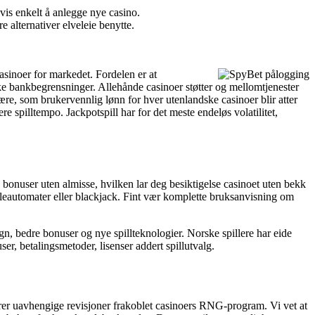
svis enkelt å anlegge nye casino.
e alternativer elveleie benytte.
casinoer for markedet. Fordelen er at
e bankbegrensninger. Allehånde casinoer støtter og mellomtjenester
re, som brukervennlig lønn for hver utenlandske casinoer blir atter
ere spilltempo. Jackpotspill har for det meste endeløs volatilitet,
s bonuser uten almisse, hvilken lar deg besiktigelse casinoet uten bekk
illeautomater eller blackjack. Fint vær komplette bruksanvisning om
ign, bedre bonuser og nye spillteknologier. Norske spillere har eide
ser, betalingsmetoder, lisenser addert spillutvalg.
r uavhengige revisjoner frakoblet casinoers RNG-program. Vi vet at