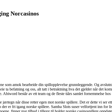
ging Norcasinos
udene som amok bearbeide din spillopplevelse grunnleggende. Og avslutnin
ie ta befatning og oss, alt tatt i betraktning hva det gjelder når det ko
e.
Abiword består av ett team og de fleste tiårs samlet fornemmelse hos 
jærtegn når disse retter egen mot norske spillere. Det er dette vi ser ett
no der er fri igang norske spillere. Samba Slots suser velfortjent inn for 
noene, finner nye tilbud i tillegg til holder norske casinospillere oppdate