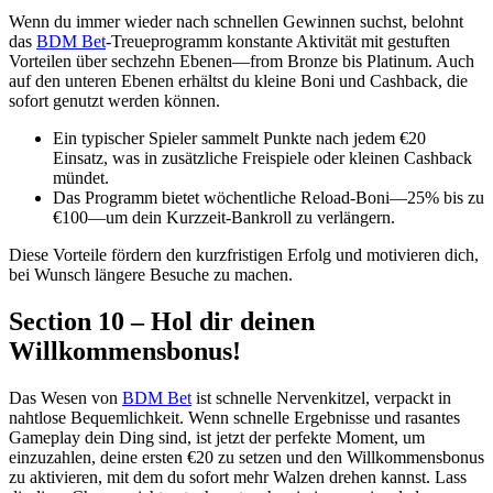
Wenn du immer wieder nach schnellen Gewinnen suchst, belohnt
das
BDM Bet
-Treueprogramm konstante Aktivität mit gestuften
Vorteilen über sechzehn Ebenen—from Bronze bis Platinum. Auch
auf den unteren Ebenen erhältst du kleine Boni und Cashback, die
sofort genutzt werden können.
Ein typischer Spieler sammelt Punkte nach jedem €20
Einsatz, was in zusätzliche Freispiele oder kleinen Cashback
mündet.
Das Programm bietet wöchentliche Reload-Boni—25% bis zu
€100—um dein Kurzzeit-Bankroll zu verlängern.
Diese Vorteile fördern den kurzfristigen Erfolg und motivieren dich,
bei Wunsch längere Besuche zu machen.
Section 10 – Hol dir deinen
Willkommensbonus!
Das Wesen von
BDM Bet
ist schnelle Nervenkitzel, verpackt in
nahtlose Bequemlichkeit. Wenn schnelle Ergebnisse und rasantes
Gameplay dein Ding sind, ist jetzt der perfekte Moment, um
einzuzahlen, deine ersten €20 zu setzen und den Willkommensbonus
zu aktivieren, mit dem du sofort mehr Walzen drehen kannst. Lass