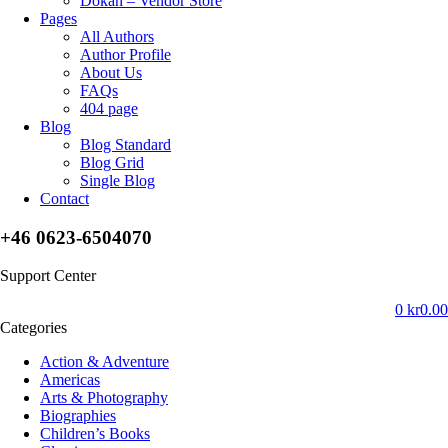
Dokan – Vendor Store
Pages
All Authors
Author Profile
About Us
FAQs
404 page
Blog
Blog Standard
Blog Grid
Single Blog
Contact
+46 0623-6504070
Support Center
0
kr
0.00
Categories
Action & Adventure
Americas
Arts & Photography
Biographies
Children’s Books