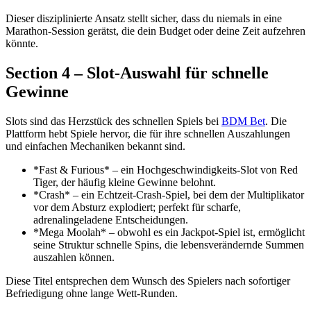
Dieser disziplinierte Ansatz stellt sicher, dass du niemals in eine
Marathon-Session gerätst, die dein Budget oder deine Zeit aufzehren
könnte.
Section 4 – Slot-Auswahl für schnelle
Gewinne
Slots sind das Herzstück des schnellen Spiels bei
BDM Bet
. Die
Plattform hebt Spiele hervor, die für ihre schnellen Auszahlungen
und einfachen Mechaniken bekannt sind.
*Fast & Furious* – ein Hochgeschwindigkeits-Slot von Red
Tiger, der häufig kleine Gewinne belohnt.
*Crash* – ein Echtzeit-Crash-Spiel, bei dem der Multiplikator
vor dem Absturz explodiert; perfekt für scharfe,
adrenalingeladene Entscheidungen.
*Mega Moolah* – obwohl es ein Jackpot-Spiel ist, ermöglicht
seine Struktur schnelle Spins, die lebensverändernde Summen
auszahlen können.
Diese Titel entsprechen dem Wunsch des Spielers nach sofortiger
Befriedigung ohne lange Wett-Runden.