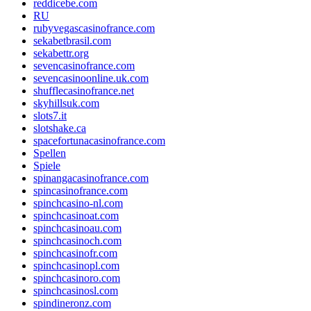
reddicebe.com
RU
rubyvegascasinofrance.com
sekabetbrasil.com
sekabettr.org
sevencasinofrance.com
sevencasinoonline.uk.com
shufflecasinofrance.net
skyhillsuk.com
slots7.it
slotshake.ca
spacefortunacasinofrance.com
Spellen
Spiele
spinangacasinofrance.com
spincasinofrance.com
spinchcasino-nl.com
spinchcasinoat.com
spinchcasinoau.com
spinchcasinoch.com
spinchcasinofr.com
spinchcasinopl.com
spinchcasinoro.com
spinchcasinosl.com
spindineronz.com