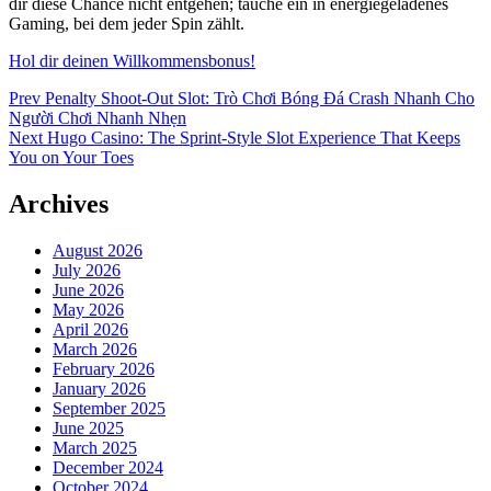
dir diese Chance nicht entgehen; tauche ein in energiegeladenes
Gaming, bei dem jeder Spin zählt.
Hol dir deinen Willkommensbonus!
Post
Prev
Penalty Shoot‑Out Slot: Trò Chơi Bóng Đá Crash Nhanh Cho
Người Chơi Nhanh Nhẹn
navigation
Next
Hugo Casino: The Sprint‑Style Slot Experience That Keeps
You on Your Toes
Archives
August 2026
July 2026
June 2026
May 2026
April 2026
March 2026
February 2026
January 2026
September 2025
June 2025
March 2025
December 2024
October 2024