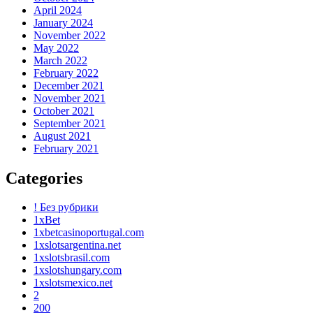
April 2024
January 2024
November 2022
May 2022
March 2022
February 2022
December 2021
November 2021
October 2021
September 2021
August 2021
February 2021
Categories
! Без рубрики
1xBet
1xbetcasinoportugal.com
1xslotsargentina.net
1xslotsbrasil.com
1xslotshungary.com
1xslotsmexico.net
2
200