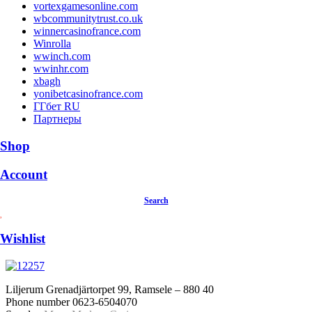
vortexgamesonline.com
wbcommunitytrust.co.uk
winnercasinofrance.com
Winrolla
wwinch.com
wwinhr.com
xbagh
yonibetcasinofrance.com
ГГбет RU
Партнеры
Shop
Account
Search
Wishlist
Liljerum Grenadjärtorpet 99, Ramsele – 880 40
Phone number 0623-6504070