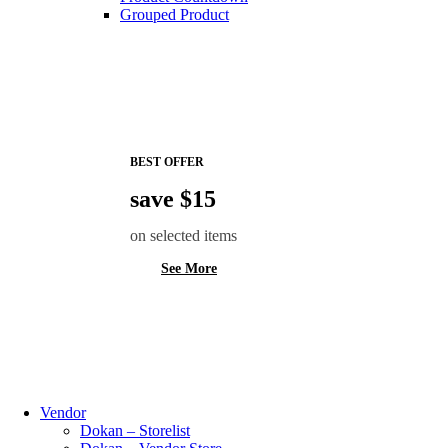
Grouped Product
BEST OFFER
save $15
on selected items
See More
Vendor
Dokan – Storelist