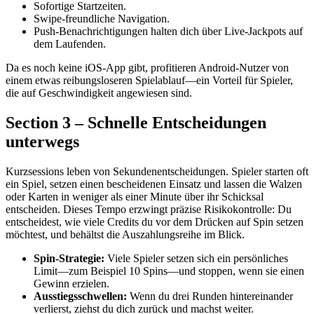
Sofortige Startzeiten.
Swipe-freundliche Navigation.
Push-Benachrichtigungen halten dich über Live-Jackpots auf
dem Laufenden.
Da es noch keine iOS-App gibt, profitieren Android-Nutzer von
einem etwas reibungsloseren Spielablauf—ein Vorteil für Spieler,
die auf Geschwindigkeit angewiesen sind.
Section 3 – Schnelle Entscheidungen
unterwegs
Kurzsessions leben von Sekundenentscheidungen. Spieler starten oft
ein Spiel, setzen einen bescheidenen Einsatz und lassen die Walzen
oder Karten in weniger als einer Minute über ihr Schicksal
entscheiden. Dieses Tempo erzwingt präzise Risikokontrolle: Du
entscheidest, wie viele Credits du vor dem Drücken auf Spin setzen
möchtest, und behältst die Auszahlungsreihe im Blick.
Spin-Strategie:
Viele Spieler setzen sich ein persönliches
Limit—zum Beispiel 10 Spins—und stoppen, wenn sie einen
Gewinn erzielen.
Ausstiegsschwellen:
Wenn du drei Runden hintereinander
verlierst, ziehst du dich zurück und machst weiter.