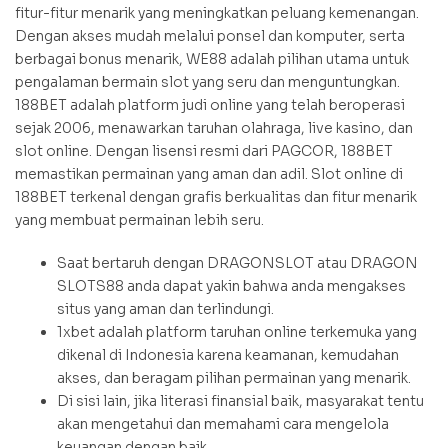
fitur-fitur menarik yang meningkatkan peluang kemenangan.
Dengan akses mudah melalui ponsel dan komputer, serta
berbagai bonus menarik, WE88 adalah pilihan utama untuk
pengalaman bermain slot yang seru dan menguntungkan.
188BET adalah platform judi online yang telah beroperasi
sejak 2006, menawarkan taruhan olahraga, live kasino, dan
slot online. Dengan lisensi resmi dari PAGCOR, 188BET
memastikan permainan yang aman dan adil. Slot online di
188BET terkenal dengan grafis berkualitas dan fitur menarik
yang membuat permainan lebih seru.
Saat bertaruh dengan DRAGONSLOT atau DRAGON
SLOTS88 anda dapat yakin bahwa anda mengakses
situs yang aman dan terlindungi.
1xbet adalah platform taruhan online terkemuka yang
dikenal di Indonesia karena keamanan, kemudahan
akses, dan beragam pilihan permainan yang menarik.
Di sisi lain, jika literasi finansial baik, masyarakat tentu
akan mengetahui dan memahami cara mengelola
keuangan dengan baik.