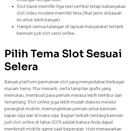
Slot klasik memiliki tiga reel vertikal tetapi kebanyakan
slot video modern memiliki lima (lihat jenis di bawah
ini untuk lebih banyak).
Hampir semua kalangan di lapisan masyarakat tertarik
bermain judi slot versi online.
Pilih Tema Slot Sesuai
Selera
Banyak platform permainan slot yang menyediakan berbagai
macam tema, fitur menarik, serta tampilan grafis yang
memukau, membuat para pemain merasa lebih terhibur dan
tertantang. Slot online juga lebih mudah diakses melalui
perangkat mobile, memungkinkan pemain untuk bermain
kapan saja dan di mana saja. Bagian terbaik tentang bermain
judi slot online di tahun 2019 adalah bahwa Anda dapat
menikmati mobile game saat bepergian. Hoki menawarkan