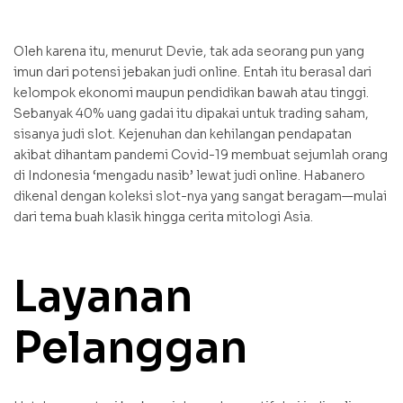
Oleh karena itu, menurut Devie, tak ada seorang pun yang
imun dari potensi jebakan judi online. Entah itu berasal dari
kelompok ekonomi maupun pendidikan bawah atau tinggi.
Sebanyak 40% uang gadai itu dipakai untuk trading saham,
sisanya judi slot. Kejenuhan dan kehilangan pendapatan
akibat dihantam pandemi Covid-19 membuat sejumlah orang
di Indonesia ‘mengadu nasib’ lewat judi online. Habanero
dikenal dengan koleksi slot-nya yang sangat beragam—mulai
dari tema buah klasik hingga cerita mitologi Asia.
Layanan
Pelanggan