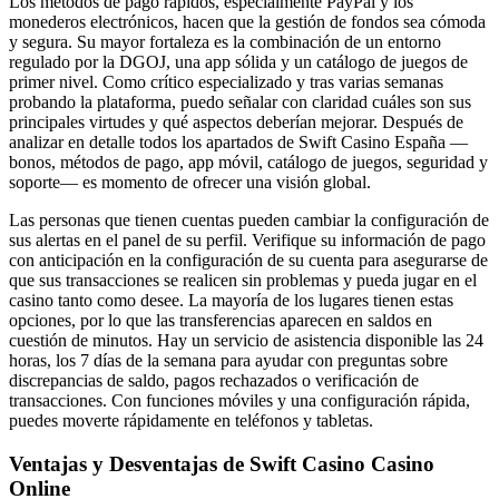
Los métodos de pago rápidos, especialmente PayPal y los
monederos electrónicos, hacen que la gestión de fondos sea cómoda
y segura. Su mayor fortaleza es la combinación de un entorno
regulado por la DGOJ, una app sólida y un catálogo de juegos de
primer nivel. Como crítico especializado y tras varias semanas
probando la plataforma, puedo señalar con claridad cuáles son sus
principales virtudes y qué aspectos deberían mejorar. Después de
analizar en detalle todos los apartados de Swift Casino España —
bonos, métodos de pago, app móvil, catálogo de juegos, seguridad y
soporte— es momento de ofrecer una visión global.
Las personas que tienen cuentas pueden cambiar la configuración de
sus alertas en el panel de su perfil. Verifique su información de pago
con anticipación en la configuración de su cuenta para asegurarse de
que sus transacciones se realicen sin problemas y pueda jugar en el
casino tanto como desee. La mayoría de los lugares tienen estas
opciones, por lo que las transferencias aparecen en saldos en
cuestión de minutos. Hay un servicio de asistencia disponible las 24
horas, los 7 días de la semana para ayudar con preguntas sobre
discrepancias de saldo, pagos rechazados o verificación de
transacciones. Con funciones móviles y una configuración rápida,
puedes moverte rápidamente en teléfonos y tabletas.
Ventajas y Desventajas de Swift Casino Casino
Online