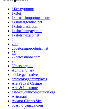
! Без рубрики
1xBet
1xbetcasinoportugal.com
1xslotsargentina.net
1xslotsbrasil.com
1xslotshungary.com
1xslotsmexico.net
2
200
20betcasinoportugal.net
25
27betcasinobr.com
3
30bets.org.uk
Admiral Shark
adobe generative ai
arabicbloggertemplates
Are PayPal Casinos
Arts & Literature
ashokayouthcompetition.org
Astronaut
Aviator Clients Site
bcasino-canada.com