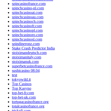
spincasinofrance.com
spinchcasino-nl.com
spinchcasinoat.com
spinchcasinoau.com
spinchcasinoch.com
spinchcasinofr.com
spinchcasinopl.com
spinchcasinoro.com
spinchcasinosl.com
spindineronz.com
Stake Crash Predictor India
stoiximandeutsch.com
stoiximanitaly.com
stoiximanuk.com
superbetcasinofrance.com
sushicasino 08.04
test
tokyowild.it
Top Casinos
Top Kasyno
top-bet-fr.com
top-bet-uk.com
tortugacasinofrance.org
totalcasinofrance.org
trickzfi.com