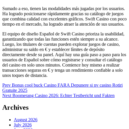
Sumado a eso, tienen las modalidades más jugadas por los usuarios.
Ha logrado posicionarse rápidamente gracias su catálogo de juegos
que combina calidad con excelentes gráficos. Swift Casino con poco
tiempo en el mercado, ha logrado atraer la atención de sus usuarios.
El equipo de diseño Español de Swift Casino prioriza la usabilidad,
garantizando que todas las funciones estén siempre a su alcance.
Luego, los titulares de cuentas pueden explorar juegos de casino,
administrar su saldo en € y establecer límites de depósito
directamente desde su panel. Aquí hay una guía paso a paso para los
usuarios de Español sobre cómo registrarse y consultar el catálogo
del casino en solo unos minutos. Comience hoy mismo a realizar
transacciones seguras en € y tenga un rendimiento confiable a solo
unos toques de distancia.
Prev
Bonus cool buck Casino FARA Depunere si nv casino Rotiri
Gratuite 2025
Next
Boomerang Casino 2026: Echter Testbericht und Fakten
Archives
August 2026
July 2026