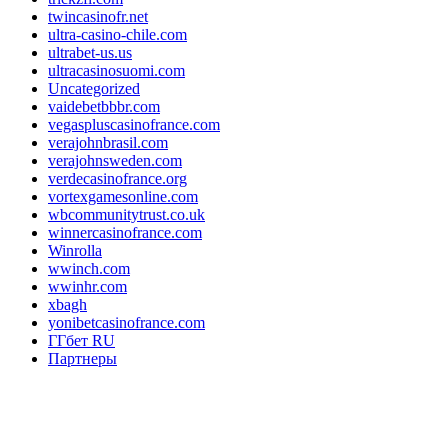
twincasinofr.net
ultra-casino-chile.com
ultrabet-us.us
ultracasinosuomi.com
Uncategorized
vaidebetbbbr.com
vegaspluscasinofrance.com
verajohnbrasil.com
verajohnsweden.com
verdecasinofrance.org
vortexgamesonline.com
wbcommunitytrust.co.uk
winnercasinofrance.com
Winrolla
wwinch.com
wwinhr.com
xbagh
yonibetcasinofrance.com
ГГбет RU
Партнеры