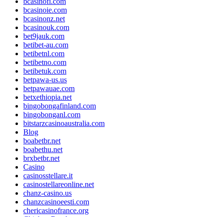
bcasinofi.com
bcasinoie.com
bcasinonz.net
bcasinouk.com
bet9jauk.com
betibet-au.com
betibetnl.com
betibetno.com
betibetuk.com
betpawa-us.us
betpawauae.com
betxethiopia.net
bingobongafinland.com
bingobonganl.com
bitstarzcasinoaustralia.com
Blog
boabetbr.net
boabethu.net
brxbetbr.net
Casino
casinosstellare.it
casinostellareonline.net
chanz-casino.us
chanzcasinoeesti.com
chericasinofrance.org