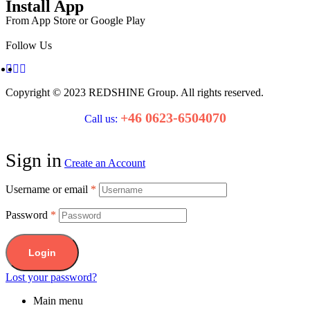
Install App
From App Store or Google Play
Follow Us
Copyright © 2023 REDSHINE Group. All rights reserved.
+46 0623-6504070
Call us:
Sign in
Create an Account
Username or email
*
Password
*
Login
Lost your password?
Main menu