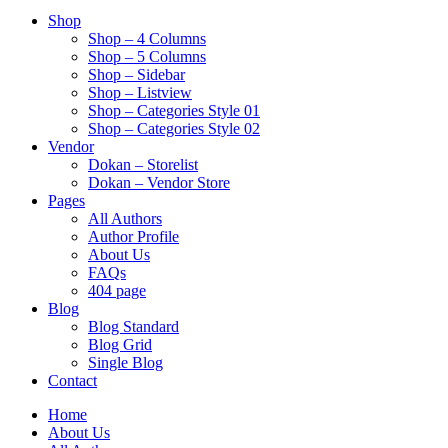
Shop
Shop – 4 Columns
Shop – 5 Columns
Shop – Sidebar
Shop – Listview
Shop – Categories Style 01
Shop – Categories Style 02
Vendor
Dokan – Storelist
Dokan – Vendor Store
Pages
All Authors
Author Profile
About Us
FAQs
404 page
Blog
Blog Standard
Blog Grid
Single Blog
Contact
Home
About Us