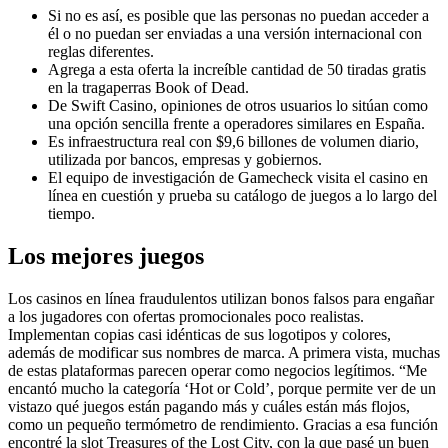
Si no es así, es posible que las personas no puedan acceder a
él o no puedan ser enviadas a una versión internacional con
reglas diferentes.
Agrega a esta oferta la increíble cantidad de 50 tiradas gratis
en la tragaperras Book of Dead.
De Swift Casino, opiniones de otros usuarios lo sitúan como
una opción sencilla frente a operadores similares en España.
Es infraestructura real con $9,6 billones de volumen diario,
utilizada por bancos, empresas y gobiernos.
El equipo de investigación de Gamecheck visita el casino en
línea en cuestión y prueba su catálogo de juegos a lo largo del
tiempo.
Los mejores juegos
Los casinos en línea fraudulentos utilizan bonos falsos para engañar
a los jugadores con ofertas promocionales poco realistas.
Implementan copias casi idénticas de sus logotipos y colores,
además de modificar sus nombres de marca. A primera vista, muchas
de estas plataformas parecen operar como negocios legítimos. “Me
encantó mucho la categoría ‘Hot or Cold’, porque permite ver de un
vistazo qué juegos están pagando más y cuáles están más flojos,
como un pequeño termómetro de rendimiento. Gracias a esa función
encontré la slot Treasures of the Lost City, con la que pasé un buen