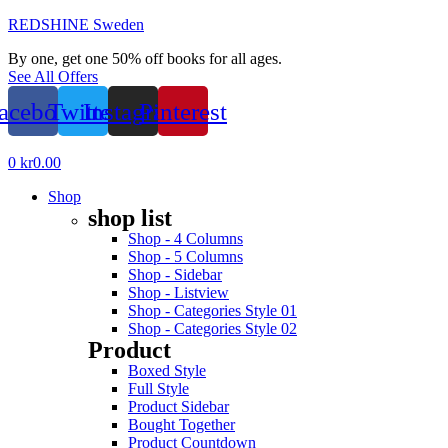
REDSHINE Sweden
By one, get one 50% off books for all ages.
See All Offers
acebook
Twitter
Instagram
Pinterest
Menu
0
kr
0.00
Shop
shop list
Shop - 4 Columns
Shop - 5 Columns
Shop - Sidebar
Shop - Listview
Shop - Categories Style 01
Shop - Categories Style 02
Product
Boxed Style
Full Style
Product Sidebar
Bought Together
Product Countdown