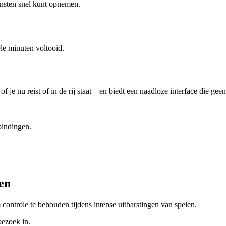
insten snel kunt opnemen.
le minuten voltooid.
e nu reist of in de rij staat—en biedt een naadloze interface die geen s
bindingen.
en
 controle te behouden tijdens intense uitbarstingen van spelen.
bezoek in.