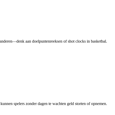
randeren—denk aan doelpuntenreeksen of shot clocks in basketbal.
en kunnen spelers zonder dagen te wachten geld storten of opnemen.