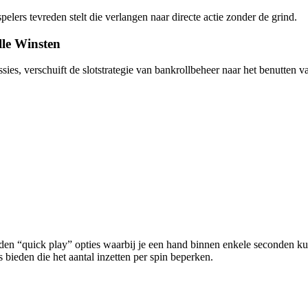
lers tevreden stelt die verlangen naar directe actie zonder de grind.
lle Winsten
essies, verschuift de slotstrategie van bankrollbeheer naar het benutte
ieden “quick play” opties waarbij je een hand binnen enkele seconden k
es bieden die het aantal inzetten per spin beperken.