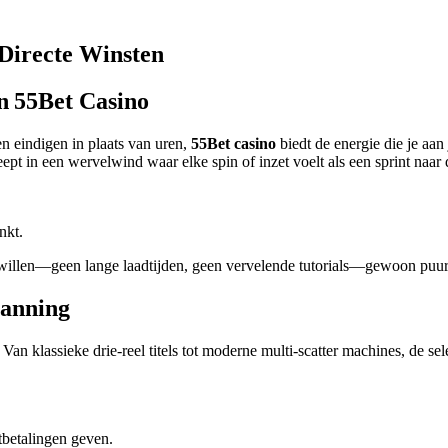
 Directe Winsten
n 55Bet Casino
n eindigen in plaats van uren,
55Bet casino
biedt de energie die je aan
pt in een wervelwind waar elke spin of inzet voelt als een sprint naar 
nkt.
t willen—geen lange laadtijden, geen vervelende tutorials—gewoon puur 
panning
 Van klassieke drie‑reel titels tot moderne multi‑scatter machines, de 
itbetalingen geven.